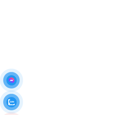
chất lượng
Kỹ thuật viên tay nghề cao
, sửa chữa chuẩn kỹ
thuật Apple
Quy trình minh bạch
, khách ký tên lên linh kiện
Bảo hành rõ ràng
, hỗ trợ sau sửa chữa
Giá cả cạnh tranh
, tư vấn đúng bệnh – không vẽ
thêm lỗi
Uy tín được xây dựng từ sự hài lòng của khách
hàng thực tế.
Bảng Giá Thay Màn Hình iPhone 14 Pro
Max
Do giá linh kiện màn hình iPhone 14 Pro Max có thể
thay đổi theo thời điểm và loại màn hình (chính hãng,
linh kiện loại 1…), Thùy Trang Mobile
không niêm yết