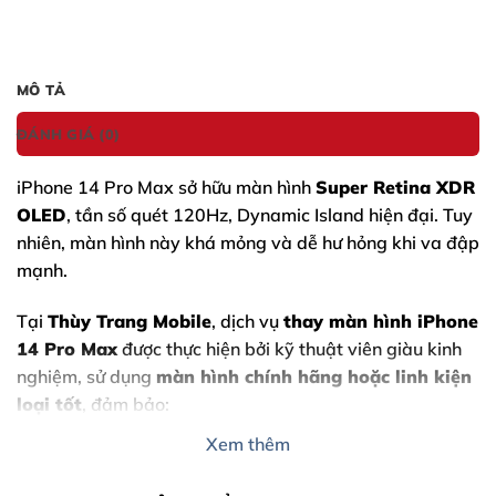
MÔ TẢ
ĐÁNH GIÁ (0)
iPhone 14 Pro Max
sở hữu màn hình
Super Retina XDR
OLED
, tần số quét 120Hz, Dynamic Island hiện đại. Tuy
nhiên, màn hình này khá mỏng và dễ hư hỏng khi va đập
mạnh.
Tại
Thùy Trang Mobile
, dịch vụ
thay màn hình iPhone
14 Pro Max
được thực hiện bởi kỹ thuật viên giàu kinh
nghiệm, sử dụng
màn hình chính hãng hoặc linh kiện
loại tốt
, đảm bảo:
Xem thêm
Hiển thị sắc nét, chuẩn màu
Cảm ứng mượt mà, không trễ