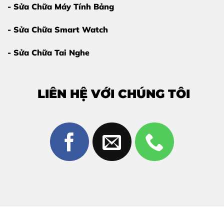
- Sửa Chữa Máy Tính Bảng
- Sửa Chữa Smart Watch
- Sửa Chữa Tai Nghe
LIÊN HỆ VỚI CHÚNG TÔI
Màn hình iPhone bị vỡ cần được thay thế
Vì Sao Nên Thay Màn Hình iPhone 14 Pro
Max Tại Thùy Trang Mobile?
Không thiếu nơi nhận
thay màn hình iPhone 14 Pro
Max
, nhưng Thùy Trang Mobile được nhiều khách hàng
tại Biên Hòa tin chọn nhờ:
Linh kiện rõ nguồn gốc
, nói không với hàng kém