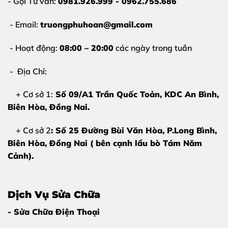
- Gọi Tư vấn:
0981.926.999 - 0962.755.686
mực
Cảm ứng loạn, đơ, liệt một phần hoặc toàn bộ
- Email:
truongphuhoan@gmail.com
Màn hình không hiển thị
, chỉ còn đèn nền
- Hoạt động:
08:00 – 20:00
các ngày trong tuần
Màu sắc hiển thị sai
, ám vàng, ám xanh
- Địa Chỉ:
Việc tiếp tục sử dụng khi màn hình hỏng có thể khiến
lỗi nặng hơn, ảnh hưởng bo mạch và các linh kiện khác.
+ Cơ sở 1:
Số 09/A1 Trần Quốc Toản, KDC An Bình,
Biên Hòa
, Đồng Nai.
+ Cơ sở 2
: Số 25 Đường Bùi Văn Hòa, P.Long Bình,
Biên Hòa, Đồng Nai ( bên cạnh lẩu bò Tám Năm
Cảnh).
Dịch Vụ Sửa Chữa
- Sửa Chữa Điện Thoại