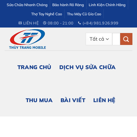
Bỏ
Sửa Chữa Nhanh Chóng
Bảo hành Rõ Ràng
Linh Kiện Chính Hãng
qua
Thợ Tay Nghề Cao
Thu Máy Cũ Gía Cao
nội
LIÊN HỆ
08:00 - 21:00
(+84) 981.926.999
dung
Tìm
kiếm:
TRANG CHỦ
DỊCH VỤ SỬA CHỮA
THU MUA
BÀI VIẾT
LIÊN HỆ