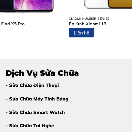
ÌNH IPHONE 15 PRO MAX
hình iPhone 15 Pro Max
sớm để tránh hư hỏng nặng hơn:
XIAOMI NUMBER SERIES
 Find X5 Pro
Ép Kính Xiaomi 13
Liên hệ
Dịch Vụ Sửa Chữa
ID
.
- Sửa Chữa Điện Thoại
- Sửa Chữa Máy Tính Bảng
- Sửa Chữa Smart Watch
- Sửa Chữa Tai Nghe