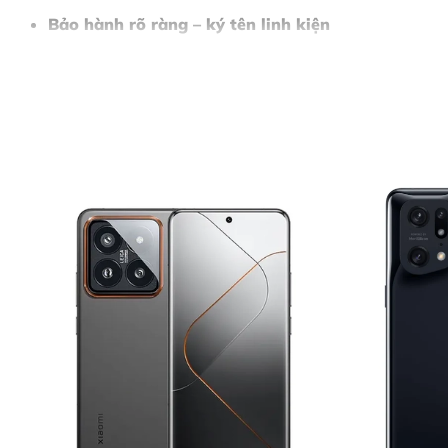
Bảo hành rõ ràng – ký tên linh kiện
Nội Dung Bài Viết
DẤU HIỆU CẦN THAY MÀN HÌNH IPHONE 15 PRO MA
VÌ SAO NÊN THAY MÀN HÌNH IPHONE 15 PRO MAX TẠ
BẢNG GIÁ THAY MÀN HÌNH IPHONE 15 PRO MAX (LIÊN
QUY TRÌNH THAY MÀN HÌNH IPHONE 15 PRO MAX – 
BƯỚC 1: TIẾP NHẬN THIẾT BỊ & TƯ VẤN BAN ĐẦU
BƯỚC 2: LẬP PHIẾU TIẾP NHẬN & CHẨN ĐOÁN CHI TIẾT
BƯỚC 3: THÔNG BÁO KẾT QUẢ & BÁO GIÁ CHÍNH THỨC
BƯỚC 4: THỰC HIỆN SỬA CHỮA
BƯỚC 5: BÀN GIAO THIẾT BỊ & THANH TOÁN
CAM KẾT KHI THAY MÀN HÌNH IPHONE 15 PRO MAX
MỘT SỐ DỊCH VỤ SỬA CHỮA KHÁC TẠI THÙY TRANG
KẾT LUẬN
LIÊN HỆ THAY MÀN HÌNH IPHONE 15 PRO MAX NGAY