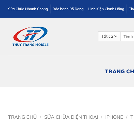
Bỏ
Sửa Chữa Nhanh Chóng
Bảo hành Rõ Ràng
Linh Kiện Chính Hãng
Th
qua
nội
dung
Tìm
kiếm:
TRANG C
TRANG CHỦ
/
SỬA CHỮA ĐIỆN THOẠI
/
IPHONE
/
T