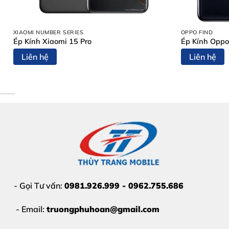
DẤU HIỆU CẦN THAY MÀN H
Nếu iPhone của bạn có các dấu hiệu sau, hãy
thay màn 
XIAOMI NUMBER SERIES
OPPO FIND
Ép Kính Xiaomi 15 Pro
Ép Kính Oppo
Màn hình
nứt vỡ, rạn kính
Liên hệ
Liên hệ
Cảm ứng
liệt, loạn, đơ
Xuất hiện
sọc xanh, sọc trắng, đốm đen
Màn hình
không hiển thị nhưng máy vẫn chạy
Bị
chảy mực, ám màu, nhấp nháy
Đừng để lỗi nhỏ gây ảnh hưởng đến
main, pin, Face 
- Gọi Tư vấn:
0981.926.999 - 0962.755.686
- Email:
truongphuhoan@gmail.com