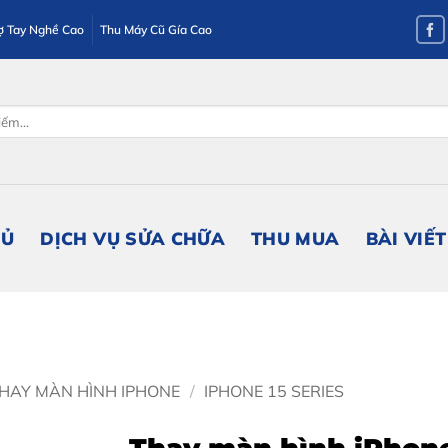
ợ Tay Nghề Cao
Thu Máy Cũ Gía Cao
HỦ
DỊCH VỤ SỬA CHỮA
THU MUA
BÀI VIẾT
HAY MÀN HÌNH IPHONE
/
IPHONE 15 SERIES