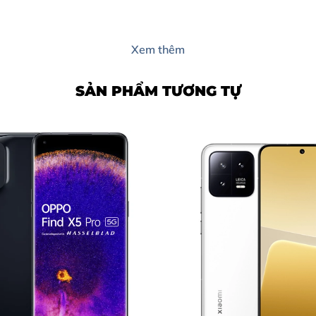
Xem thêm
X
SẢN PHẨM TƯƠNG TỰ
I THÙY TRANG MOBILE?
 HỆ TRỰC TIẾP)
5 BƯỚC CHUYÊN NGHIỆP
 MOBILE
 HÔM NAY