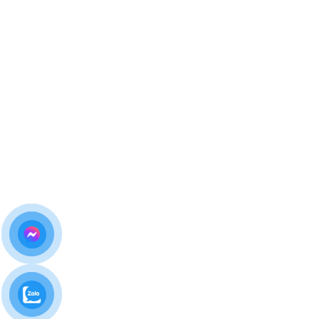
Bảo hành rõ ràng
, hỗ trợ sau sửa chữa tận tâm
Đặc biệt, dịch vụ
thay màn hình iPhone 17 Pro Max
Biên Hòa
tại đây luôn minh bạch về chi phí, không phát
sinh phụ phí ẩn.
Bảng giá
thay màn hình iPhone 17 Pro
Max Biên Hòa
Do màn hình iPhone 17 Pro Max có nhiều loại linh kiện
(chính hãng, linh kiện cao cấp…), giá thay có thể thay đổi
theo thời điểm.
Để nhận báo giá chính xác và ưu đãi mới nhất
,
quý khách vui lòng:
Hotline – Zalo:
0981 926 999 – 0962 755 686