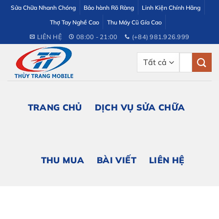
Bỏ
Sửa Chữa Nhanh Chóng
Bảo hành Rõ Ràng
Linh Kiện Chính Hãng
qua
Thợ Tay Nghề Cao
Thu Máy Cũ Gía Cao
nội
LIÊN HỆ
08:00 - 21:00
(+84) 981.926.999
dung
Tìm
kiếm:
TRANG CHỦ
DỊCH VỤ SỬA CHỮA
THU MUA
BÀI VIẾT
LIÊN HỆ