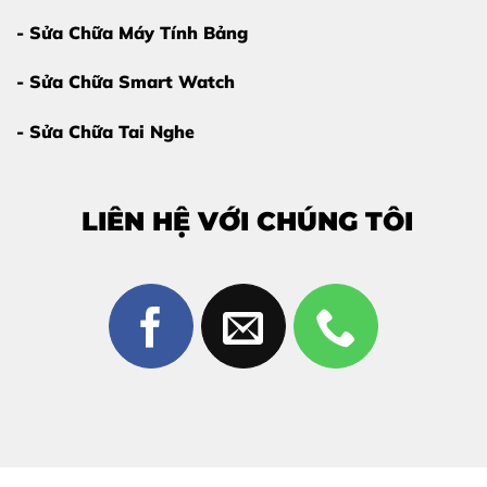
- Sửa Chữa Máy Tính Bảng
- Sửa Chữa Smart Watch
Màn hình iPhone bị vỡ cần được thay thế
- Sửa Chữa Tai Nghe
Vì sao nên thay màn hình iPhone 17 Pro
Max tại Thùy Trang Mobile Biên Hòa?
LIÊN HỆ VỚI CHÚNG TÔI
Giữa rất nhiều cửa hàng sửa chữa, Thùy Trang Mobile
luôn được khách hàng tin tưởng bởi những lý do sau:
Linh kiện chất lượng cao
, tương thích hoàn hảo với
iPhone 17 Pro Max
Kỹ thuật viên tay nghề cao
, chuyên iPhone đời mới
Sửa chữa công khai
, khách hàng có thể theo dõi
trực tiếp
Thời gian nhanh chóng
, lấy liền trong ngày