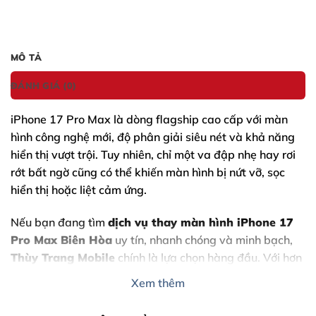
MÔ TẢ
ĐÁNH GIÁ (0)
iPhone 17 Pro Max
là dòng flagship cao cấp với màn
hình công nghệ mới, độ phân giải siêu nét và khả năng
hiển thị vượt trội. Tuy nhiên, chỉ một va đập nhẹ hay rơi
rớt bất ngờ cũng có thể khiến màn hình bị nứt vỡ, sọc
hiển thị hoặc liệt cảm ứng.
Nếu bạn đang tìm
dịch vụ
thay màn hình iPhone 17
Pro Max
Biên Hòa
uy tín, nhanh chóng và minh bạch,
Thùy Trang Mobile
chính là lựa chọn hàng đầu. Với hơn
nhiều năm kinh nghiệm sửa chữa iPhone chuyên sâu,
Xem thêm
cửa hàng cam kết mang đến giải pháp tối ưu, linh kiện
chất lượng và quy trình rõ ràng cho khách hàng.