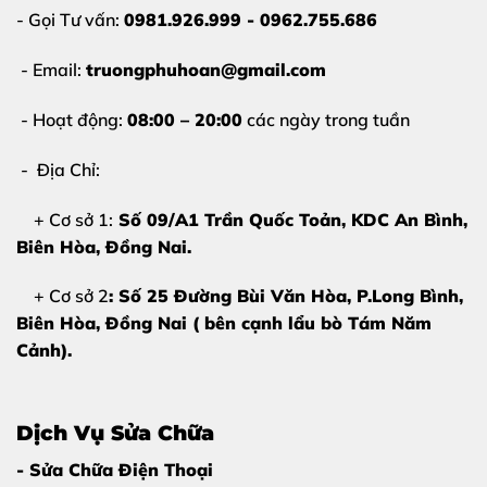
Khi gặp các dấu hiệu trên, việc
thay màn hình
- Gọi Tư vấn:
0981.926.999 - 0962.755.686
iPhone 17 Pro Max Biên Hòa
sớm sẽ giúp tránh hư
- Email:
truongphuhoan@gmail.com
hỏng lan sang các bộ phận khác.
- Hoạt động:
08:00 – 20:00
các ngày trong tuần
- Địa Chỉ:
+ Cơ sở 1:
Số 09/A1 Trần Quốc Toản, KDC An Bình,
Biên Hòa
, Đồng Nai.
+ Cơ sở 2
: Số 25 Đường Bùi Văn Hòa, P.Long Bình,
Biên Hòa, Đồng Nai ( bên cạnh lẩu bò Tám Năm
Cảnh).
Dịch Vụ Sửa Chữa
- Sửa Chữa Điện Thoại