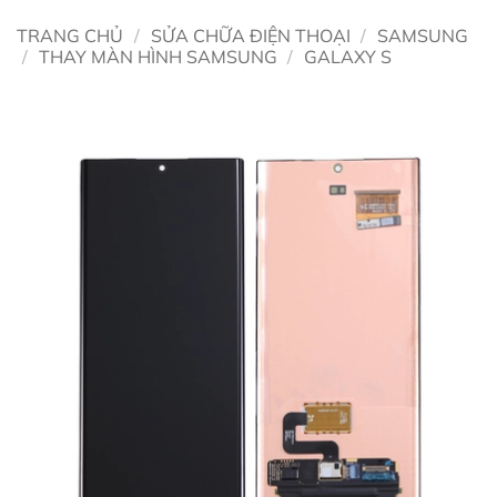
TRANG CHỦ
/
SỬA CHỮA ĐIỆN THOẠI
/
SAMSUNG
/
THAY MÀN HÌNH SAMSUNG
/
GALAXY S