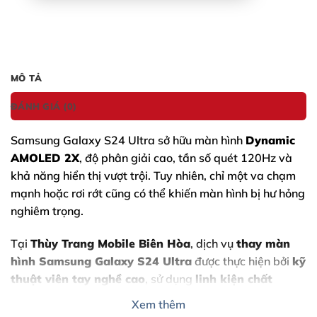
MÔ TẢ
ĐÁNH GIÁ (0)
Samsung Galaxy S24 Ultra
sở hữu màn hình
Dynamic
AMOLED 2X
, độ phân giải cao, tần số quét 120Hz và
khả năng hiển thị vượt trội. Tuy nhiên, chỉ một va chạm
mạnh hoặc rơi rớt cũng có thể khiến màn hình bị hư hỏng
nghiêm trọng.
Tại
Thùy Trang Mobile Biên Hòa
, dịch vụ
thay màn
hình Samsung Galaxy S24 Ultra
được thực hiện bởi
kỹ
thuật viên tay nghề cao
, sử dụng
linh kiện chất
lượng
, đảm bảo
độ bền – cảm ứng mượt – hiển thị
Xem thêm
sắc nét như ban đầu
.