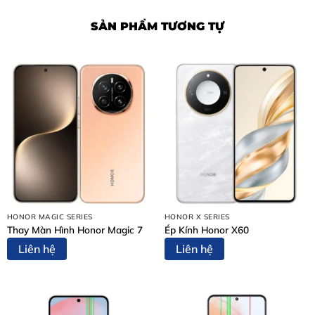
SẢN PHẨM TƯƠNG TỰ
Nội Dung Bài Viết
Dấu hiệu cần thay màn hình Samsung Galaxy S24
Ultra
Vì sao nên thay màn hình Samsung Galaxy S24 Ultra
tại Thùy Trang Mobile Biên Hòa?
Bảng giá thay màn hình Samsung Galaxy S24 Ultra
Quy trình thay màn hình Samsung Galaxy S24 Ultra
chuyên nghiệp – 5 bước
Bước 1: Tiếp nhận thiết bị và tư vấn ban đầu
Bước 2: Lập phiếu tiếp nhận và chuẩn đoán chi tiết
Bước 3: Thông báo kết quả chẩn đoán và báo giá chính
HONOR MAGIC SERIES
HONOR X SERIES
thức
Thay Màn Hình Honor Magic 7
Ép Kính Honor X60
Bước 4: Thực hiện sửa chữa
Liên hệ
Liên hệ
Bước 5: Bàn giao thiết bị và thanh toán
Cam kết dịch vụ tại Thùy Trang Mobile Biên Hòa
Một số dịch vụ sửa chữa khác tại Thùy Trang Mobile
Kết luận