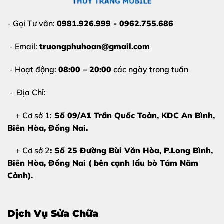
bo mạch, pin hoặc các linh kiện khác
.
- Gọi Tư vấn:
0981.926.999 - 0962.755.686
- Email:
truongphuhoan@gmail.com
- Hoạt động:
08:00 – 20:00
các ngày trong tuần
- Địa Chỉ:
+ Cơ sở 1:
Số 09/A1 Trần Quốc Toản, KDC An Bình,
Biên Hòa
, Đồng Nai.
+ Cơ sở 2
: Số 25 Đường Bùi Văn Hòa, P.Long Bình,
Biên Hòa, Đồng Nai ( bên cạnh lẩu bò Tám Năm
Cảnh).
Dịch Vụ Sửa Chữa