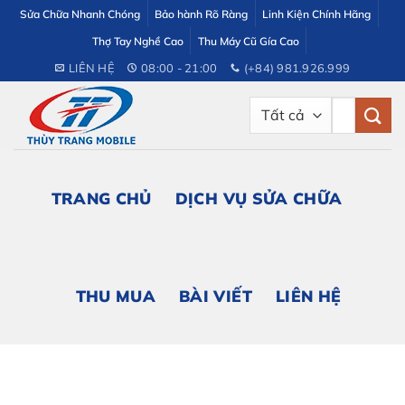
Bỏ
Sửa Chữa Nhanh Chóng
Bảo hành Rõ Ràng
Linh Kiện Chính Hãng
qua
Thợ Tay Nghề Cao
Thu Máy Cũ Gía Cao
nội
LIÊN HỆ
08:00 - 21:00
(+84) 981.926.999
dung
Tìm
kiếm:
TRANG CHỦ
DỊCH VỤ SỬA CHỮA
THU MUA
BÀI VIẾT
LIÊN HỆ