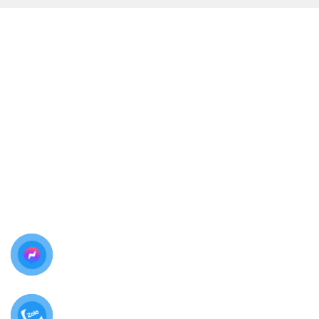
Giá cả cạnh tranh tại Biên Hòa
Đặc biệt, khách hàng được
quan sát trực tiếp toàn
bộ quá trình thay màn hình
.
Bảng giá thay màn hình Samsung
Galaxy S24 Ultra
Do giá linh kiện
Samsung Galaxy S24 Ultra
có thể
thay đổi theo thời điểm và loại màn hình (zin hãng / linh
kiện cao cấp),
Thùy Trang Mobile
khuyến khích khách
hàng
liên hệ trực tiếp để được báo giá chính xác
nhất
.
Hotline – Zalo:
0981 926 999 – 0962 755 686
Cam kết
báo giá rõ ràng – không phát sinh chi