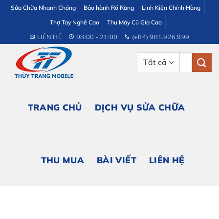
Bỏ
Sửa Chữa Nhanh Chóng
Bảo hành Rõ Ràng
Linh Kiện Chính Hãng
qua
Thợ Tay Nghề Cao
Thu Máy Cũ Gía Cao
nội
LIÊN HỆ
08:00 - 21:00
(+84) 981.926.999
dung
Tìm
kiếm:
TRANG CHỦ
DỊCH VỤ SỬA CHỮA
THU MUA
BÀI VIẾT
LIÊN HỆ