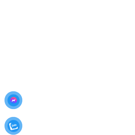
Bảo hành rõ ràng bằng phiếu
Đặc biệt, khách hàng được
quan sát trực tiếp toàn bộ
quá trình thay màn hình Samsung Galaxy S25
, đảm
bảo minh bạch 100%.
Bảng Giá Thay Màn Hình Samsung
Galaxy S25 Tại Biên Hòa
Giá có thể thay đổi tùy thời điểm và
loại linh kiện (chính hãng / linh kiện loại
1). Để có giá chính xác nhất, vui lòng
liên hệ trực tiếp.
Thay màn hình Samsung Galaxy S25 chính hãng:
Liên hệ
Thay màn hình Samsung Galaxy S25 linh kiện