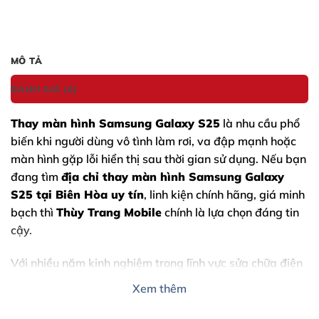
MÔ TẢ
ĐÁNH GIÁ (0)
Thay màn hình Samsung Galaxy S25
là nhu cầu phổ
biến khi người dùng vô tình làm rơi, va đập mạnh hoặc
màn hình gặp lỗi hiển thị sau thời gian sử dụng. Nếu bạn
đang tìm
địa chỉ thay màn hình
Samsung Galaxy
S25
tại Biên Hòa uy tín
, linh kiện chính hãng, giá minh
bạch thì
Thùy Trang Mobile
chính là lựa chọn đáng tin
cậy.
Với nhiều năm kinh nghiệm trong lĩnh vực sửa chữa điện
thoại Samsung cao cấp, Thùy Trang Mobile cam kết
Xem thêm
mang đến
giải pháp sửa chữa nhanh – an toàn – tiết
kiệm
, giúp thiết bị của bạn hoạt động ổn định như mới.