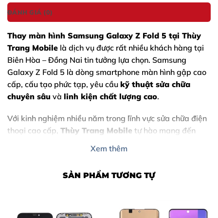
ĐÁNH GIÁ (0)
Thay màn hình
Samsung Galaxy Z Fold 5
tại Thùy
Trang Mobile
là dịch vụ được rất nhiều khách hàng tại
Biên Hòa – Đồng Nai tin tưởng lựa chọn. Samsung
Galaxy Z Fold 5 là dòng smartphone màn hình gập cao
cấp, cấu tạo phức tạp, yêu cầu
kỹ thuật sửa chữa
chuyên sâu
và
linh kiện chất lượng cao
.
Với kinh nghiệm nhiều năm trong lĩnh vực sửa chữa điện
thoại cao cấp,
Thùy Trang Mobile
tự hào mang đến
giải pháp
thay màn hình Samsung Galaxy Z Fold 5
Xem thêm
chính xác – an toàn – chuẩn kỹ thuật
, giúp thiết bị
hoạt động ổn định như ban đầu.
SẢN PHẨM TƯƠNG TỰ
Cam kết thay màn hình Samsung
Galaxy Z Fold 5 tại Thùy Trang