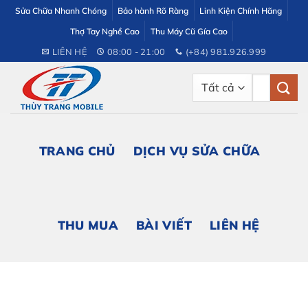
Bỏ
Sửa Chữa Nhanh Chóng
Bảo hành Rõ Ràng
Linh Kiện Chính Hãng
qua
Thợ Tay Nghề Cao
Thu Máy Cũ Gía Cao
nội
LIÊN HỆ
08:00 - 21:00
(+84) 981.926.999
dung
Tìm
kiếm:
TRANG CHỦ
DỊCH VỤ SỬA CHỮA
THU MUA
BÀI VIẾT
LIÊN HỆ