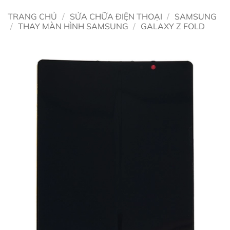
TRANG CHỦ
/
SỬA CHỮA ĐIỆN THOẠI
/
SAMSUNG
/
THAY MÀN HÌNH SAMSUNG
/
GALAXY Z FOLD