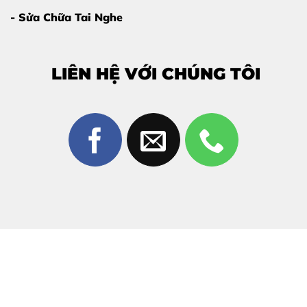
- Sửa Chữa Tai Nghe
Vì sao nên thay màn hình Samsung
LIÊN HỆ VỚI CHÚNG TÔI
Galaxy Z Fold 5 tại Thùy Trang Mobile?
Không phải cửa hàng nào cũng đủ khả năng
thay màn
hình Samsung Galaxy Z Fold 5
đúng kỹ thuật. Dưới
đây là những lý do bạn nên chọn
Thùy Trang Mobile
:
Kỹ thuật viên chuyên dòng Samsung màn hình
gập
Linh kiện màn hình Z Fold 5 chất lượng cao
Quy trình minh bạch – khách hàng ký tên linh
kiện
Thay trực tiếp – không tráo đổi
Thời gian sửa nhanh, lấy ngay trong ngày