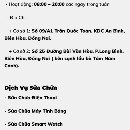
- Hoạt động:
08:00 – 20:00
các ngày trong tuần
Gập mở bị giật, hiển thị sai màu
- Địa Chỉ:
Xuất hiện điểm chết, ám màu sau va đập
+ Cơ sở 1:
Số 09/A1 Trần Quốc Toản, KDC An Bình,
Khi xuất hiện các dấu hiệu trên, bạn nên
thay màn
Biên Hòa
, Đồng Nai.
hình Samsung Galaxy Z Fold 5 tại Thùy Trang
Mobile
sớm để tránh ảnh hưởng bo mạch và chi phí
+ Cơ sở 2
: Số 25 Đường Bùi Văn Hòa, P.Long Bình,
phát sinh.
Biên Hòa, Đồng Nai ( bên cạnh lẩu bò Tám Năm
Cảnh).
Dịch Vụ Sửa Chữa
- Sửa Chữa Điện Thoại
- Sửa Chữa Máy Tính Bảng
- Sửa Chữa Smart Watch