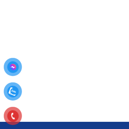
Bảo hành rõ ràng, hỗ trợ lâu dài
Thay màn hình Samsung Galaxy Z
Fold 5 tại Thùy Trang Mobile
giúp
bạn an tâm tuyệt đối về chất lượng và
chi phí.
Bảng giá thay màn hình Samsung
Galaxy Z Fold 5 tại Thùy Trang Mobile
Do giá linh kiện Samsung Galaxy Z Fold 5
thay đổi
theo thị trường
, để đảm bảo
giá chính xác – minh
bạch
, Thùy Trang Mobile khuyến khích khách hàng
liên
hệ trực tiếp
.
Liên hệ báo giá thay màn hình Samsung
Galaxy Z Fold 5