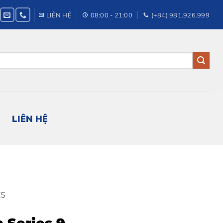
LIÊN HỆ
08:00 - 21:00
(+84) 981.926.999
LIÊN HỆ
ES