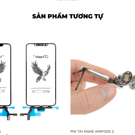
SẢN PHẨM TƯƠNG TỰ
 9
Mobile?
obile
obile (5 Bước Chuẩn)
Thức
g Mobile
obile Ngay Hôm Nay
S
PIN TAI NGHE AIRPODS 2