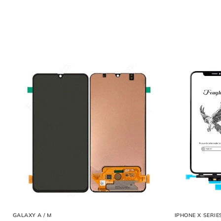
Nội Dung Bài Viết
Dấu Hiệu Cho Thấy Bạn Cần Thay Pin Apple Watch Series
Vì Sao Nên Thay Pin Apple Watch Series 9 Tại Thùy Trang 
Chuyên Sửa Apple Watch – Không Qua Trung Gian
Pin Chất Lượng Cao – Độ Bền Ổn Định
Giá Cả Minh Bạch – Hợp Lý
Bảo Hành Rõ Ràng
Bảng Giá Thay Pin Apple Watch Series 9 Tại Thùy Trang M
Quy Trình Thay Pin Apple Watch Series 9 Tại Thùy Trang M
Bước 1: Tiếp Nhận Thiết Bị Và Tư Vấn Ban Đầu
Bước 2: Lập Phiếu Tiếp Nhận Và Chuẩn Đoán Chi Tiết
Bước 3: Thông Báo Kết Quả Chuẩn Đoán Và Báo Giá Chính 
Bước 4: Thực Hiện Thay Pin Apple Watch Series 9
Bước 5: Bàn Giao Thiết Bị Và Thanh Toán
Cam Kết Khi Thay Pin Apple Watch Series 9 Tại Thùy Tran
Một Số Dịch Vụ Sửa Chữa Khác Tại Thùy Trang Mobile
Liên Hệ Thay Pin Apple Watch Series 9 Tại Thùy Trang M
GALAXY A / M
IPHONE X SERIE