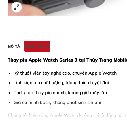
MÔ TẢ
ĐÁNH GIÁ (0)
Thay pin Apple Watch Series 9
tại Thùy Trang Mobil
Kỹ thuật viên tay nghề cao, chuyên Apple Watch
Linh kiện pin chất lượng, tương thích tuyệt đối
Thời gian thay pin nhanh, không giữ máy lâu
Giá cả minh bạch, không phát sinh chi phí
Chúng tôi hiểu rằng Apple Watch không chỉ là đồng hồ 
thực hiện
chính xác – an toàn – đúng kỹ thuật
.