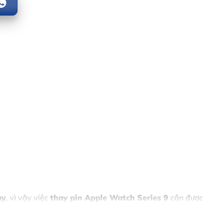
ày
, vì vậy việc
thay pin
Apple Watch Series 9
cần được