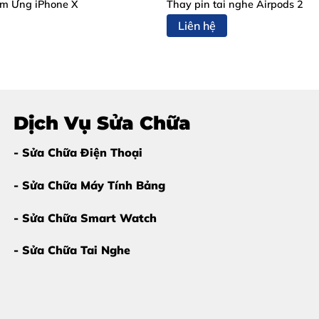
m Ứng iPhone X
Thay pin tai nghe Airpods 2
hay Pin Apple Watch Series 9
Liên hệ
 dưới đây, đã đến lúc
thay pin Apple Watch Series 9 tại 
ất mau hết
Dịch Vụ Sửa Chữa
- Sửa Chữa Điện Thoại
ng %
h
- Sửa Chữa Máy Tính Bảng
ư main, bung màn hình hoặc nguy hiểm khi sạc
.
- Sửa Chữa Smart Watch
- Sửa Chữa Tai Nghe
tch Series 9 Tại Thùy Trang Mob
h Series 9 tại Thùy Trang Mobile
vẫn luôn là lựa chọn hàng