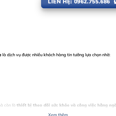
LIÊN HỆ: 0962.755.686
e
là dịch vụ được nhiều khách hàng tin tưởng lựa chọn nhờ:
mà còn là
thiết bị theo dõi sức khỏe và công việc hằng ng
Xem thêm