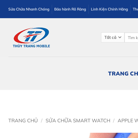
Bỏ
Sửa Chữa Nhanh Chóng
Bảo hành Rõ Ràng
Linh Kiện Chính Hãng
Th
qua
nội
dung
Tìm
kiếm:
TRANG C
TRANG CHỦ
/
SỬA CHỮA SMART WATCH
/
APPLE 