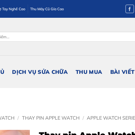
ợ Tay Nghề Cao
Thu Máy Cũ Gía Cao
HỦ
DỊCH VỤ SỬA CHỮA
THU MUA
BÀI VIẾT
WATCH
/
THAY PIN APPLE WATCH
/
APPLE WATCH SERI