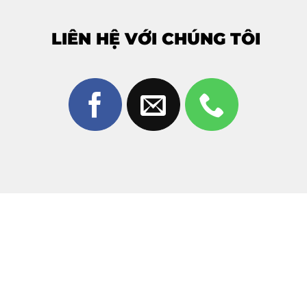
Pin chất lượng – tương thích hoàn hảo
LIÊN HỆ VỚI CHÚNG TÔI
Pin mới 100%
Dung lượng chuẩn, tuổi thọ cao
An toàn – không phồng – không chai nhanh
Thay nhanh – lấy liền
Thời gian thay pin chỉ từ
30 – 60 phút
Khách có thể
ngồi chờ xem trực tiếp
Giá tốt – không phát sinh
Báo giá trước khi sửa
Không tráo linh kiện
Không vẽ thêm lỗi