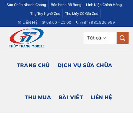
Bỏ
Sửa Chữa Nhanh Chóng
Bảo hành Rõ Ràng
Linh Kiện Chính Hãng
qua
Thợ Tay Nghề Cao
Thu Máy Cũ Gía Cao
nội
LIÊN HỆ
08:00 - 21:00
(+84) 981.926.999
dung
Tìm
kiếm:
TRANG CHỦ
DỊCH VỤ SỬA CHỮA
THU MUA
BÀI VIẾT
LIÊN HỆ