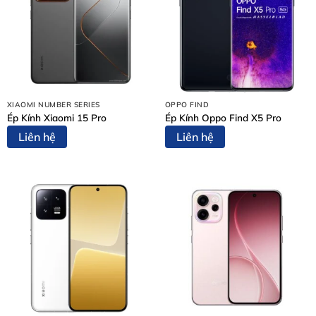
Nội Dung Bài Viết
Dấu hiệu cần thay pin Apple Watch Series 10
Vì sao nên thay pin Apple Watch Series 10 tại Thùy
Trang Mobile?
Kỹ thuật viên tay nghề cao
XIAOMI NUMBER SERIES
OPPO FIND
Pin chất lượng – tương thích hoàn hảo
Ép Kính Xiaomi 15 Pro
Ép Kính Oppo Find X5 Pro
Thay nhanh – lấy liền
Liên hệ
Liên hệ
Giá tốt – không phát sinh
Bảng giá thay pin Apple Watch Series 10 tại Thùy
Trang Mobile
Quy trình thay pin Apple Watch Series 10 tại Thùy
Trang Mobile (5 bước chuẩn)
Bước 1: Tiếp nhận thiết bị và tư vấn ban đầu
Bước 2: Lập phiếu tiếp nhận và chẩn đoán chi tiết
Bước 3: Thông báo kết quả chẩn đoán và báo giá chính
thức
Bước 4: Thực hiện sửa chữa
Bước 5: Bàn giao thiết bị và thanh toán
Cam kết khi thay pin Apple Watch Series 10 tại Thùy