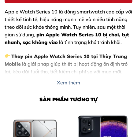
Apple Watch Series 10
là dòng smartwatch cao cấp với
thiết kế tinh tế, hiệu năng mạnh mẽ và nhiều tính năng
theo dõi sức khỏe thông minh. Tuy nhiên, sau một thời
gian sử dụng,
pin Apple Watch Series 10 bị chai, tụt
nhanh, sạc không vào
là tình trạng khó tránh khỏi.
Thay pin Apple Watch Series 10
tại Thùy Trang
Mobile
là giải pháp giúp thiết bị hoạt động ổn định trở
lại, kéo dài tuổi thọ, tiết kiệm chi phí so với mua mới.
Xem thêm
Thùy Trang Mobile
tự hào là địa chỉ sửa chữa Apple
Watch uy tín tại Biên Hòa – Đồng Nai, chuyên:
SẢN PHẨM TƯƠNG TỰ
Thay pin Apple Watch Series 10 chính hãng
Thay nhanh – lấy liền
Giá minh bạch – bảo hành rõ ràng