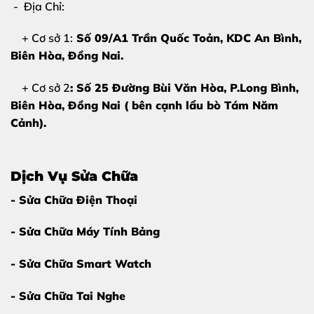
Pin báo ảo, % nhảy không ổn định
- Địa Chỉ:
Pin phồng làm bung màn hình
+ Cơ sở 1:
Số 09/A1 Trần Quốc Toản, KDC An Bình,
Biên Hòa
, Đồng Nai.
Khi gặp các dấu hiệu trên, bạn nên
thay pin Apple
Watch Series 10 càng sớm càng tốt
để tránh ảnh
+ Cơ sở 2
: Số 25 Đường Bùi Văn Hòa, P.Long Bình,
hưởng main, màn hình và các linh kiện khác.
Biên Hòa, Đồng Nai ( bên cạnh lẩu bò Tám Năm
Cảnh).
Vì sao nên thay pin Apple Watch Series
10 tại Thùy Trang Mobile?
Dịch Vụ Sửa Chữa
Giữa rất nhiều cửa hàng sửa chữa,
Thùy Trang Mobile
vẫn là lựa chọn hàng đầu của khách hàng khi cần
thay
- Sửa Chữa Điện Thoại
pin Apple Watch Series 10 tại Biên Hòa
nhờ những
- Sửa Chữa Máy Tính Bảng
ưu điểm vượt trội:
- Sửa Chữa Smart Watch
Kỹ thuật viên tay nghề cao
Nhiều năm kinh nghiệm sửa chữa Apple Watch
- Sửa Chữa Tai Nghe
Thao tác chuẩn kỹ thuật, hạn chế rủi ro