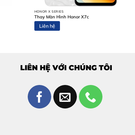
HONOR X SERIES
Thay Màn Hình Honor X7c
Liên hệ
 nghe bên trong.
rang Mobile?
LIÊN HỆ VỚI CHÚNG TÔI
Mobile Biên Hòa
được nhiều khách hàng lựa chọn bởi: