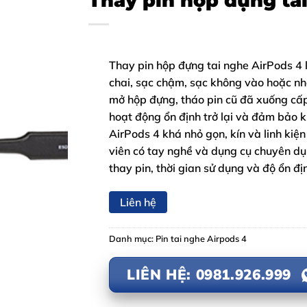
Thay pin hộp đựng ta
Thay pin hộp đựng tai nghe AirPods 4 l
chai, sạc chậm, sạc không vào hoặc nh
mở hộp đựng, tháo pin cũ đã xuống cấp
hoạt động ổn định trở lại và đảm bảo k
AirPods 4 khá nhỏ gọn, kín và linh kiện 
viên có tay nghề và dụng cụ chuyên d
thay pin, thời gian sử dụng và độ ổn địn
Liên hệ
Danh mục:
Pin tai nghe Airpods 4
LIÊN HỆ: 0981.926.999