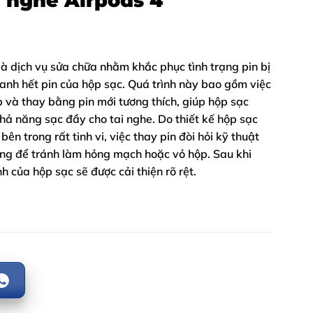
i nghe Airpods 4
à dịch vụ sửa chữa nhằm khắc phục tình trạng pin bị
anh hết pin của hộp sạc. Quá trình này bao gồm việc
 và thay bằng pin mới tương thích, giúp hộp sạc
hả năng sạc đầy cho tai nghe. Do thiết kế hộp sạc
bên trong rất tinh vi, việc thay pin đòi hỏi kỹ thuật
ụng để tránh làm hỏng mạch hoặc vỏ hộp. Sau khi
h của hộp sạc sẽ được cải thiện rõ rệt.