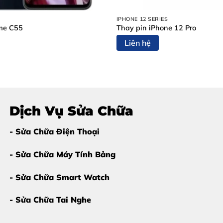
IPHONE 12 SERIES
me C55
Thay pin iPhone 12 Pro
Liên hệ
g AirPods 4 càng sớm càng tốt
để tránh ảnh hưởng đến tai
 Tai Nghe AirPods 4 Tại Thùy T
Dịch Vụ Sửa Chữa
rPods – một linh kiện nhỏ, phức tạp và dễ hỏng.
Thùy Trang 
- Sửa Chữa Điện Thoại
- Sửa Chữa Máy Tính Bảng
- Sửa Chữa Smart Watch
- Sửa Chữa Tai Nghe