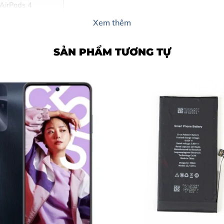
AirPods 4
y Trang Mobile?
Xem thêm
 Chuẩn
SẢN PHẨM TƯƠNG TỰ
Thức
ùy Trang Mobile
m Nay
hay Pin Hộp Đựng Tai Nghe Air
t có thể pin hộp sạc đã xuống cấp:
rất nhanh cạn