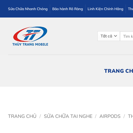
Bỏ
Sửa Chữa Nhanh Chóng
Bảo hành Rõ Ràng
Linh Kiện Chính Hãng
Th
qua
nội
dung
Tìm
kiếm:
TRANG C
TRANG CHỦ
/
SỬA CHỮA TAI NGHE
/
AIRPODS
/
T