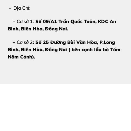
Đặc biệt, cửa hàng luôn ưu tiên
giải pháp tiết kiệm chi
- Địa Chỉ:
+ Cơ sở 1:
Số 09/A1 Trần Quốc Toản, KDC An
Bảng Giá Thay Pin Hộp Đựng 
Bình, Biên Hòa
, Đồng Nai.
Giá thay pin hộp đựng tai nghe AirPods 4
sẽ phụ th
+ Cơ sở 2
: Số 25 Đường Bùi Văn Hòa, P.Long
Bình, Biên Hòa, Đồng Nai ( bên cạnh lẩu bò Tám
Vui lòng liên hệ trực tiếp để được báo giá chính x
Năm Cảnh).
Hotline – Zalo:
0981 926 999 – 0962 755 686
Cam kết:
Báo giá trước khi sửa
Không sửa khi khách chưa đồng ý
Không tráo đổi linh kiện