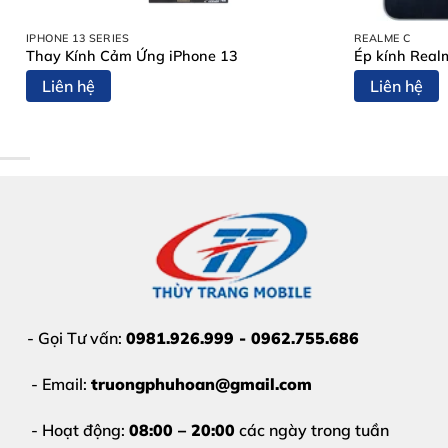
Sạc lúc được lúc không
, phải cắm nhiều lần
IPHONE 13 SERIES
REALME C
Đèn báo pin hoạt động bất thường
Thay Kính Cảm Ứng iPhone 13
Ép kính Real
Liên hệ
Liên hệ
Hộp sạc nóng lên khi sạc
Khi gặp các dấu hiệu này, bạn nên
thay pin hộp đựn
Vì Sao Nên Thay Pin Hộp Đựng
Không phải nơi nào cũng đủ tay nghề để xử lý hộp sạc Ai
Kỹ thuật viên nhiều năm kinh nghiệm
Pin thay thế chất lượng cao
, tương thích 100%
- Gọi Tư vấn:
0981.926.999 - 0962.755.686
Quy trình rõ ràng – minh bạch
- Email:
truongphuhoan@gmail.com
Thời gian sửa nhanh
, không giữ máy lâu
Giá hợp lý – không phát sinh chi phí ẩn
- Hoạt động:
08:00 – 20:00
các ngày trong tuần