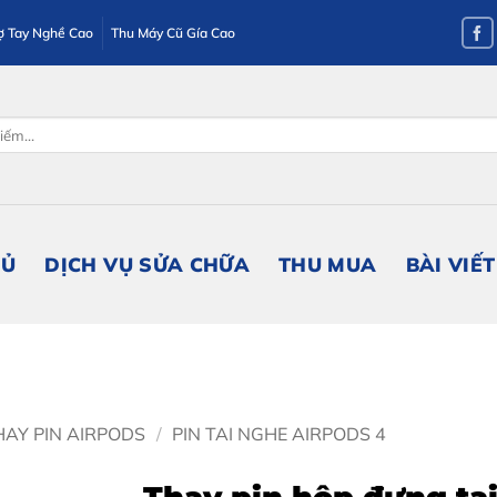
ợ Tay Nghề Cao
Thu Máy Cũ Gía Cao
HỦ
DỊCH VỤ SỬA CHỮA
THU MUA
BÀI VIẾT
HAY PIN AIRPODS
/
PIN TAI NGHE AIRPODS 4