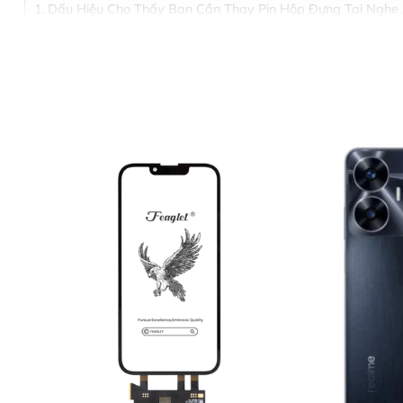
Dấu Hiệu Cho Thấy Bạn Cần Thay Pin Hộp Đựng Tai Nghe 
Vì Sao Nên Thay Pin Hộp Đựng Tai Nghe AirPods 4 Tại Thù
Bảng Giá Thay Pin Hộp Đựng Tai Nghe AirPods 4
Quy Trình Thay Pin Hộp Đựng Tai Nghe AirPods 4 – 5 Bước
Bước 1: Tiếp Nhận Thiết Bị Và Tư Vấn Ban Đầu
Bước 2: Lập Phiếu Tiếp Nhận Và Chuẩn Đoán Chi Tiết
Bước 3: Thông Báo Kết Quả Chuẩn Đoán Và Báo Giá Chính 
Bước 4: Thực Hiện Sửa Chữa
Bước 5: Bàn Giao Thiết Bị Và Thanh Toán
Cam Kết Khi Thay Pin Hộp Đựng Tai Nghe AirPods 4 Tại Th
Một Số Dịch Vụ Sửa Chữa Khác Tại Thùy Trang Mobile
Liên Hệ Thay Pin Hộp Đựng Tai Nghe AirPods 4 Ngay Hô
Dấu Hiệu Cho Thấy Bạn Cần T
Nếu AirPods 4 của bạn xuất hiện những biểu hiện sau, rấ
Hộp sạc nhanh hết pin
, mới sạc đầy nhưng dùng 
Không sạc được tai nghe
, dù đã cắm nguồn