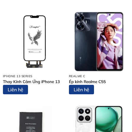
Nội Dung Bài Viết
DẤU HIỆU CẦN THAY PIN HỘP ĐỰNG AIRPODS
PRO 1
VÌ SAO NÊN THAY PIN HỘP AIRPODS PRO 1 TẠI
THÙY TRANG MOBILE?
BẢNG GIÁ THAY PIN HỘP ĐỰNG AIRPODS PRO 1
QUY TRÌNH THAY PIN HỘP AIRPODS PRO 1 – 5
BƯỚC CHUYÊN NGHIỆP
BƯỚC 1: TIẾP NHẬN THIẾT BỊ & TƯ VẤN BAN ĐẦU
BƯỚC 2: LẬP PHIẾU TIẾP NHẬN & CHUẨN ĐOÁN
CHI TIẾT
BƯỚC 3: THÔNG BÁO KẾT QUẢ & BÁO GIÁ CHÍNH
IPHONE 13 SERIES
REALME C
Thay Kính Cảm Ứng iPhone 13
Ép kính Realme C55
THỨC
BƯỚC 4: THỰC HIỆN THAY PIN
Liên hệ
Liên hệ
BƯỚC 5: BÀN GIAO THIẾT BỊ & THANH TOÁN
CAM KẾT KHI THAY PIN HỘP AIRPODS PRO 1
MỘT SỐ DỊCH VỤ SỬA CHỮA KHÁC TẠI THÙY
TRANG MOBILE
LIÊN HỆ THAY PIN HỘP AIRPODS PRO 1 TẠI BIÊN
HÒA