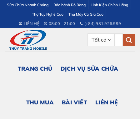
Bỏ
Sửa Chữa Nhanh Chóng
Bảo hành Rõ Ràng
Linh Kiện Chính Hãng
qua
Thợ Tay Nghề Cao
Thu Máy Cũ Gía Cao
nội
LIÊN HỆ
08:00 - 21:00
(+84) 981.926.999
dung
Tìm
kiếm:
TRANG CHỦ
DỊCH VỤ SỬA CHỮA
THU MUA
BÀI VIẾT
LIÊN HỆ