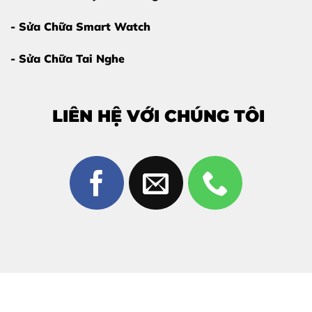
AIRPODS PRO 1
- Sửa Chữa Smart Watch
Giá thay pin hộp sạc AirPods Pro 1
có thể thay đổi
tùy thời điểm và tình trạng thực tế của thiết bị.
- Sửa Chữa Tai Nghe
Để biết giá chính xác – ưu đãi mới nhất
, vui lòng
liên hệ trực tiếp
:
LIÊN HỆ VỚI CHÚNG TÔI
Hotline – Zalo:
0981 926 999 – 0962 755 686
Cam kết
báo đúng giá – không
phát sinh chi phí
.
QUY TRÌNH THAY PIN HỘP AIRPODS
PRO 1 – 5 BƯỚC CHUYÊN NGHIỆP
BƯỚC 1: TIẾP NHẬN THIẾT BỊ & TƯ VẤN BAN
ĐẦU