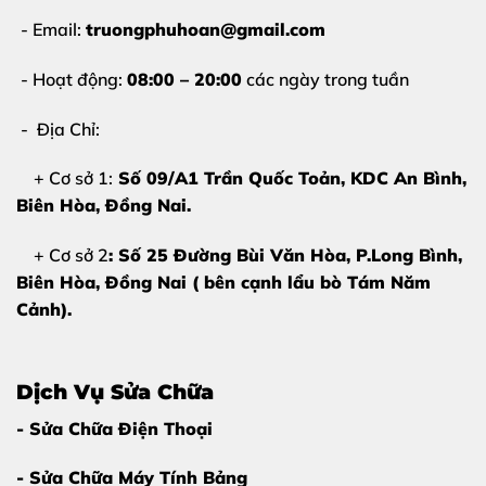
- Email:
truongphuhoan@gmail.com
VÌ SAO NÊN THAY PIN HỘP AIRPODS
PRO 1 TẠI THÙY TRANG MOBILE?
- Hoạt động:
08:00 – 20:00
các ngày trong tuần
Giữa rất nhiều cửa hàng sửa chữa,
Thùy Trang Mobile
- Địa Chỉ:
Biên Hòa
vẫn được khách hàng tin tưởng bởi:
+ Cơ sở 1:
Số 09/A1 Trần Quốc Toản, KDC An Bình,
Kỹ thuật viên hơn 10 năm kinh nghiệm
Biên Hòa
, Đồng Nai.
Chuyên sửa AirPods – Apple Watch – iPhone
+ Cơ sở 2
: Số 25 Đường Bùi Văn Hòa, P.Long Bình,
Pin thay thế chất lượng cao, độ bền tốt
Biên Hòa, Đồng Nai ( bên cạnh lẩu bò Tám Năm
Quy trình rõ ràng – báo giá trước
Cảnh).
Bảo hành pin đầy đủ, lâu dài
Đặc biệt, cửa hàng
không sửa “chui”
, không giữ
Dịch Vụ Sửa Chữa
máy qua đêm nếu không cần thiết.
- Sửa Chữa Điện Thoại
BẢNG GIÁ THAY PIN HỘP ĐỰNG
- Sửa Chữa Máy Tính Bảng