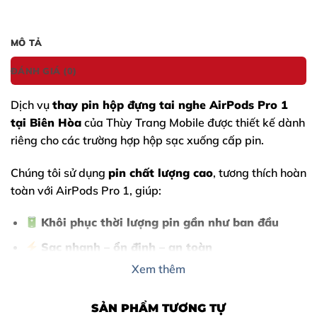
MÔ TẢ
ĐÁNH GIÁ (0)
Dịch vụ
thay pin hộp đựng tai nghe AirPods Pro 1
tại Biên Hòa
của Thùy Trang Mobile được thiết kế dành
riêng cho các trường hợp hộp sạc xuống cấp pin.
Chúng tôi sử dụng
pin chất lượng cao
, tương thích hoàn
toàn với
AirPods Pro 1
, giúp:
Khôi phục thời lượng pin gần như ban đầu
Sạc nhanh – ổn định – an toàn
Xem thêm
Tiết kiệm chi phí hơn 70% so với mua hộp mới
SẢN PHẨM TƯƠNG TỰ