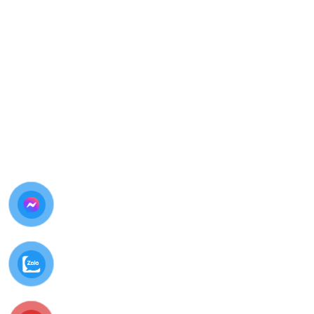
Kiểm tra tình trạng hộp sạc
Lắng nghe mô tả lỗi từ khách hàng
Tư vấn giải pháp phù hợp nhất
BƯỚC 2: LẬP PHIẾU TIẾP NHẬN & CHUẨN
ĐOÁN CHI TIẾT
Lập phiếu ghi rõ tình trạng máy
Đo pin, test dòng sạc
Kiểm tra bo mạch liên quan
BƯỚC 3: THÔNG BÁO KẾT QUẢ & BÁO GIÁ
CHÍNH THỨC
Giải thích rõ nguyên nhân hư pin
Báo giá
trước khi sửa