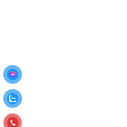
Vì Sao Nên Thay Pin iPhone 12 Mini Tại
Thùy Trang Mobile?
Giữa rất nhiều cửa hàng sửa chữa,
Thùy Trang Mobile
vẫn được khách hàng tại Biên Hòa và Đồng Nai tin
tưởng bởi:
Pin Chất Lượng Cao
Sử dụng
pin dung lượng chuẩn – pin cao cấp
Tương thích hoàn toàn với iPhone 12 Mini
Đảm bảo
hiệu năng và độ bền lâu dài
Kỹ Thuật Viên Giỏi – Kinh Nghiệm Thực Tế
Kỹ thuật viên chuyên iPhone
Thao tác
cẩn thận – chính xác
Không làm ảnh hưởng Face ID, màn hình, main