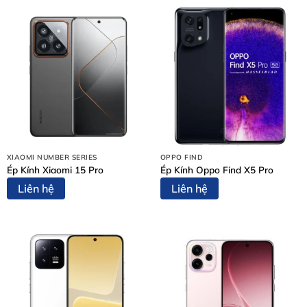
Dấu Hiệu Nhận Biết iPhone 12 Mini Cần Thay Pin
Vì Sao Nên Thay Pin iPhone 12 Mini Tại Thùy Trang
Mobile?
Pin Chất Lượng Cao
Kỹ Thuật Viên Giỏi – Kinh Nghiệm Thực Tế
Thay Nhanh – Lấy Ngay
Minh Bạch – Không Tráo Đổi Linh Kiện
Bảng Giá Thay Pin iPhone 12 Mini Tại Thùy Trang
Mobile
Quy Trình Thay Pin iPhone 12 Mini Chuẩn 5 Bước
XIAOMI NUMBER SERIES
OPPO FIND
Bước 1: Tiếp Nhận Thiết Bị & Tư Vấn Ban Đầu
Ép Kính Xiaomi 15 Pro
Ép Kính Oppo Find X5 Pro
Bước 2: Lập Phiếu Tiếp Nhận & Chuẩn Đoán Chi Tiết
Liên hệ
Liên hệ
Bước 3: Thông Báo Kết Quả & Báo Giá Chính Thức
Bước 4: Thực Hiện Thay Pin
Bước 5: Bàn Giao Thiết Bị & Thanh Toán
Cam Kết Dịch Vụ Thay Pin iPhone 12 Mini
Kết Luận
LIÊN HỆ THAY PIN iPHONE 12 MINI NGAY HÔM
NAY