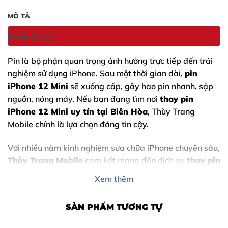
MÔ TẢ
ĐÁNH GIÁ (0)
Pin là bộ phận quan trọng ảnh hưởng trực tiếp đến trải
nghiệm sử dụng iPhone. Sau một thời gian dài,
pin
iPhone 12 Mini
sẽ xuống cấp, gây hao pin nhanh, sập
nguồn, nóng máy. Nếu bạn đang tìm nơi
thay pin
iPhone 12 Mini uy tín tại Biên Hòa
, Thùy Trang
Mobile chính là lựa chọn đáng tin cậy.
Với nhiều năm kinh nghiệm sửa chữa iPhone chuyên sâu,
Thùy Trang Mobile
cam kết mang đến dịch vụ
thay pin
iPhone 12 Mini chất lượng – an toàn – giá hợp lý
,
Xem thêm
giúp thiết bị của bạn hoạt động ổn định như mới.
SẢN PHẨM TƯƠNG TỰ
Nội Dung Bài Viết