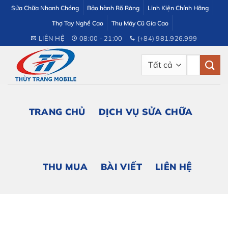
Bỏ
Sửa Chữa Nhanh Chóng
Bảo hành Rõ Ràng
Linh Kiện Chính Hãng
qua
Thợ Tay Nghề Cao
Thu Máy Cũ Gía Cao
nội
LIÊN HỆ
08:00 - 21:00
(+84) 981.926.999
dung
Tìm
kiếm:
TRANG CHỦ
DỊCH VỤ SỬA CHỮA
THU MUA
BÀI VIẾT
LIÊN HỆ