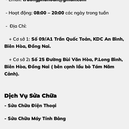
Nếu iPhone 12 Mini của bạn có từ
2 dấu hiệu trở
lên
, bạn nên thay pin sớm để tránh ảnh hưởng đến main
- Hoạt động:
08:00 – 20:00
các ngày trong tuần
và các linh kiện khác.
- Địa Chỉ:
+ Cơ sở 1:
Số 09/A1 Trần Quốc Toản, KDC An Bình,
Biên Hòa
, Đồng Nai.
+ Cơ sở 2
: Số 25 Đường Bùi Văn Hòa, P.Long Bình,
Biên Hòa, Đồng Nai ( bên cạnh lẩu bò Tám Năm
Cảnh).
Dịch Vụ Sửa Chữa
- Sửa Chữa Điện Thoại
- Sửa Chữa Máy Tính Bảng