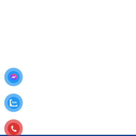
Không bung keo, không ảnh hưởng Face ID
Thay pin nhanh – lấy ngay trong ngày
Giá minh bạch, không phát sinh
Kỹ thuật viên tay nghề cao
Bảo hành pin rõ ràng, lâu dài
Thay pin iPhone Air an toàn – không lo rủi ro –
không mất dữ liệu
Bảng Giá Thay Pin iPhone Air (Liên Hệ
Trực Tiếp)
Giá thay pin iPhone Air có thể thay đổi tùy:
Dòng iPhone Air cụ thể
Loại pin (tiêu chuẩn / dung lượng cao)