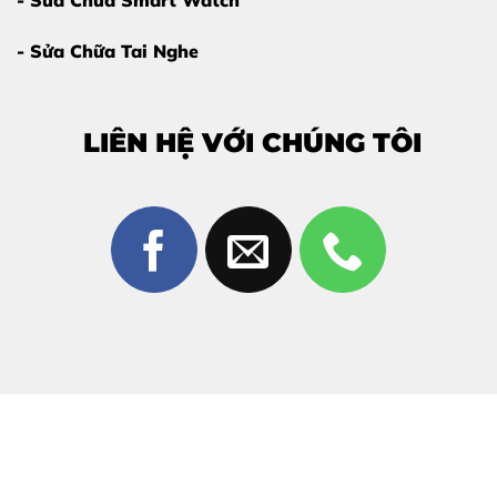
- Sửa Chữa Smart Watch
- Sửa Chữa Tai Nghe
LIÊN HỆ VỚI CHÚNG TÔI
Dấu hiệu cần thay pin trên iPhone
Vì Sao Nên Thay Pin iPhone Air Tại Thùy
Trang Mobile?
Giữa rất nhiều cửa hàng sửa chữa,
Thùy Trang Mobile
được khách hàng tin chọn nhờ:
Pin chất lượng cao, tương thích 100%