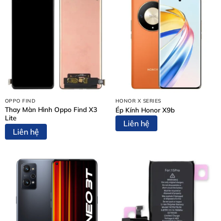
Nội Dung Bài Viết
Dấu Hiệu Nhận Biết iPhone Air Cần Thay Pin
Vì Sao Nên Thay Pin iPhone Air Tại Thùy Trang Mobile?
Bảng Giá Thay Pin iPhone Air (Liên Hệ Trực Tiếp)
Quy Trình Thay Pin iPhone Air 5 Bước Chuẩn Kỹ Thuật
Bước 1: Tiếp Nhận Thiết Bị & Tư Vấn Ban Đầu
Bước 2: Lập Phiếu Tiếp Nhận & Chuẩn Đoán Chi Tiết
OPPO FIND
HONOR X SERIES
Bước 3: Thông Báo Kết Quả & Báo Giá Chính Thức
Thay Màn Hình Oppo Find X3
Ép Kính Honor X9b
Bước 4: Thực Hiện Thay Pin iPhone Air
Lite
Liên hệ
Bước 5: Bàn Giao Thiết Bị & Thanh Toán
Liên hệ
Cam Kết Khi Thay Pin iPhone Air Tại Thùy Trang Mobile
Một Số Dịch Vụ Sửa Chữa Khác Tại Thùy Trang Mobile
Kết Luận
Liên Hệ Thay Pin iPhone Air Ngay Hôm Nay
Dấu Hiệu Nhận Biết iPhone Air Cần Thay
Pin