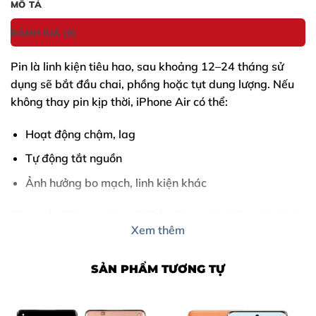
MÔ TẢ
ĐÁNH GIÁ (0)
Pin là linh kiện tiêu hao, sau khoảng 12–24 tháng sử
dụng sẽ bắt đầu chai, phồng hoặc tụt dung lượng. Nếu
không thay pin kịp thời,
iPhone Air
có thể:
Hoạt động chậm, lag
Tự động tắt nguồn
Ảnh hưởng bo mạch, linh kiện khác
Thay pin iPhone Air
tại Thùy Trang Mobile
giúp khôi
Xem thêm
phục hiệu năng ban đầu, đảm bảo an toàn và kéo dài
tuổi thọ thiết bị.
SẢN PHẨM TƯƠNG TỰ
Linh kiện pin đạt chuẩn – Thay trực tiếp trước
mặt – Không tráo đổi