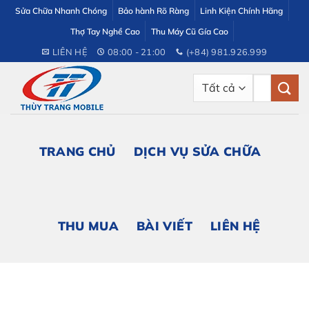
Bỏ
Sửa Chữa Nhanh Chóng
Bảo hành Rõ Ràng
Linh Kiện Chính Hãng
qua
Thợ Tay Nghề Cao
Thu Máy Cũ Gía Cao
nội
LIÊN HỆ
08:00 - 21:00
(+84) 981.926.999
dung
Tìm
kiếm:
TRANG CHỦ
DỊCH VỤ SỬA CHỮA
THU MUA
BÀI VIẾT
LIÊN HỆ