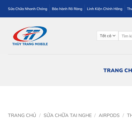
Bỏ
Sửa Chữa Nhanh Chóng
Bảo hành Rõ Ràng
Linh Kiện Chính Hãng
Th
qua
nội
dung
Tìm
kiếm:
TRANG C
TRANG CHỦ
/
SỬA CHỮA TAI NGHE
/
AIRPODS
/
T