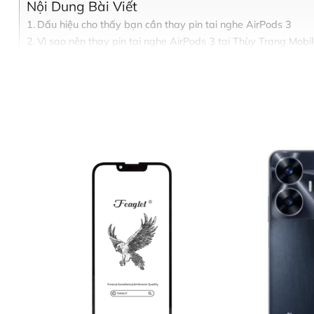
Nội Dung Bài Viết
Dấu hiệu cho thấy bạn cần thay pin tai nghe AirPods 3
Vì sao nên thay pin tai nghe AirPods 3 tại Thùy Trang Mobi
Bảng giá thay pin tai nghe AirPods 3 tại Biên Hòa
Quy trình thay pin tai nghe AirPods 3 tại Thùy Trang Mobile
Bước 1: Tiếp nhận thiết bị và tư vấn ban đầu
Bước 2: Lập phiếu tiếp nhận và chuẩn đoán chi tiết
Bước 3: Thông báo kết quả chẩn đoán và báo giá chính thức
Bước 4: Thực hiện sửa chữa
Bước 5: Bàn giao thiết bị và thanh toán
Cam kết dịch vụ tại Thùy Trang Mobile Biên Hòa
Một số dịch vụ sửa chữa khác tại Thùy Trang Mobile
Kết luận
Liên hệ Thùy Trang Mobile Biên Hòa ngay hôm nay
Dấu hiệu cho thấy bạn cần tha
Nếu AirPods 3 của bạn gặp một hoặc nhiều dấu hiệu sau, 