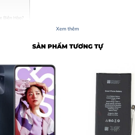
le Biên Hòa?
Xem thêm
 (5 bước)
SẢN PHẨM TƯƠNG TỰ
y pin tai nghe AirPods 3
rất có thể pin đã bị chai và cần thay mới: