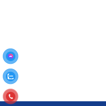
Bước 1: Tiếp nhận thiết bị và tư vấn b
Nhân viên tiếp nhận
tai nghe AirPods 3
Lắng nghe mô tả lỗi từ khách hàng
Tư vấn sơ bộ về khả năng thay pin
Bước 2: Lập phiếu tiếp nhận và chuẩn đ
Kiểm tra
tình trạng pin từng bên tai nghe và hộp s
Đánh giá mức độ chai pin
Lập phiếu tiếp nhận rõ ràng
Bước 3: Thông báo kết quả chẩn đoán 
Thông báo
kết quả kiểm tra chi tiết