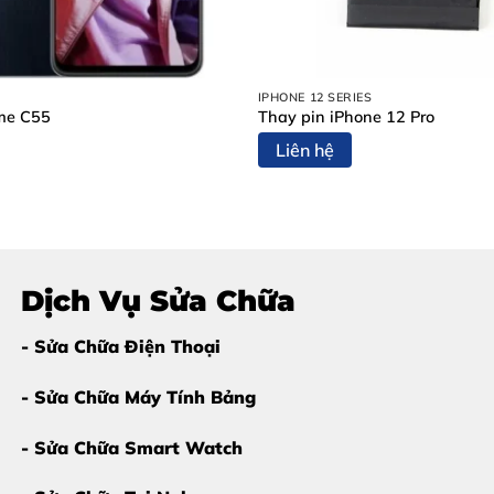
IPHONE 12 SERIES
nghe
me C55
Thay pin iPhone 12 Pro
Liên hệ
s 3 đã xuống cấp
, việc tiếp tục sử dụng có thể gây khó chịu
AirPods 3 tại Thùy Trang Mobile
Dịch Vụ Sửa Chữa
n được khách hàng tin tưởng bởi những lý do sau:
- Sửa Chữa Điện Thoại
e
- Sửa Chữa Máy Tính Bảng
- Sửa Chữa Smart Watch