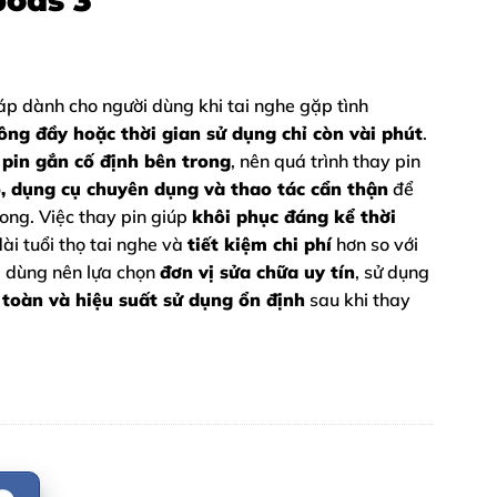
pods 3
áp dành cho người dùng khi tai nghe gặp tình
hông đầy hoặc thời gian sử dụng chỉ còn vài phút
.
 pin gắn cố định bên trong
, nên quá trình thay pin
o, dụng cụ chuyên dụng và thao tác cẩn thận
để
ong. Việc thay pin giúp
khôi phục đáng kể thời
dài tuổi thọ tai nghe và
tiết kiệm chi phí
hơn so với
i dùng nên lựa chọn
đơn vị sửa chữa uy tín
, sử dụng
 toàn và hiệu suất sử dụng ổn định
sau khi thay