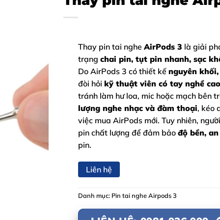
Thay pin tai nghe Air
Thay pin tai nghe
AirPods 3
là giải ph
trạng
chai pin, tụt pin nhanh, sạc k
Do AirPods 3 có thiết kế
nguyên khối,
đòi hỏi
kỹ thuật viên có tay nghề ca
tránh làm hư loa, mic hoặc mạch bên tr
lượng nghe nhạc và đàm thoại
, kéo 
việc mua AirPods mới. Tuy nhiên, ngườ
pin chất lượng để đảm bảo
độ bền, an
pin.
Liên hệ
Danh mục:
Pin tai nghe Airpods 3