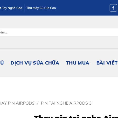
ợ Tay Nghề Cao
Thu Máy Cũ Gía Cao
HỦ
DỊCH VỤ SỬA CHỮA
THU MUA
BÀI VIẾT
HAY PIN AIRPODS
/
PIN TAI NGHE AIRPODS 3