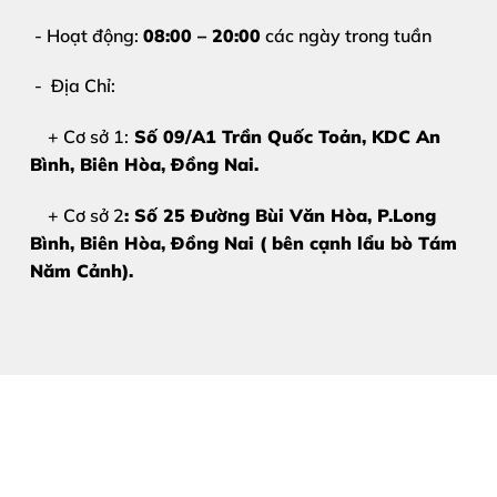
Giá cả minh bạch – không phát sinh chi phí
- Hoạt động:
08:00 – 20:00
các ngày trong tuần
Đặc biệt, chúng tôi luôn đặt
uy tín và sự hài lòng của 
- Địa Chỉ:
+ Cơ sở 1:
Số 09/A1 Trần Quốc Toản, KDC An
Bảng giá thay pin tai nghe Ai
Bình, Biên Hòa
, Đồng Nai.
Chi phí
thay pin tai nghe AirPods 3
có thể thay đổi tùy 
+ Cơ sở 2
: Số 25 Đường Bùi Văn Hòa, P.Long
Bình, Biên Hòa, Đồng Nai ( bên cạnh lẩu bò Tám
Để nhận báo giá chính xác và ưu đãi mới nhất
, vu
Năm Cảnh).
Hotline – Zalo:
0981 926 999 – 0962 755 686
Kỹ thuật viên sẽ tư vấn miễn phí và báo giá chi tiết tr
Quy trình thay pin tai nghe A
Chúng tôi áp dụng
quy trình sửa chữa chuyên nghiệp 