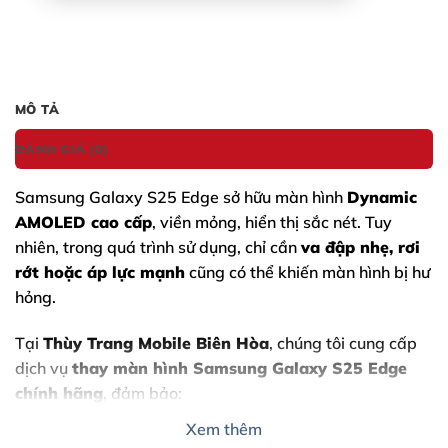
MÔ TẢ
ĐÁNH GIÁ (0)
Samsung Galaxy S25 Edge
sở hữu màn hình
Dynamic
AMOLED cao cấp
, viền mỏng, hiển thị sắc nét. Tuy
nhiên, trong quá trình sử dụng, chỉ cần
va đập nhẹ, rơi
rớt hoặc áp lực mạnh
cũng có thể khiến màn hình bị hư
hỏng.
Tại
Thùy Trang Mobile Biên Hòa
, chúng tôi cung cấp
dịch vụ
thay màn hình Samsung Galaxy S25 Edge
chính hãng
, đảm bảo:
Xem thêm
Hiển thị chuẩn màu – cảm ứng mượt