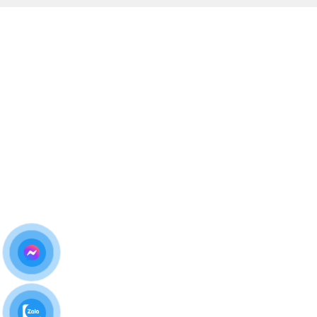
Thay trực tiếp – khách hàng ký tên linh kiện
Không tráo đổi, không phát sinh chi phí
Bảo hành dài hạn – hỗ trợ tận tâm
Chúng tôi hiểu rằng
Samsung Galaxy S25 Edge là
dòng cao cấp
, vì vậy từng thao tác sửa chữa đều được
thực hiện
cẩn thận – chính xác – an toàn tuyệt đối
.
Bảng giá thay màn hình Samsung
Galaxy S25 Edge tại Biên Hòa
Giá thay màn hình Samsung Galaxy S25 Edge
có
thể thay đổi theo
thời điểm và loại linh kiện
.
Để nhận báo giá chính xác & ưu đãi mới nhất, vui
lòng liên hệ trực tiếp:
Hotline – Zalo:
0981 926 999 – 0962 755 686