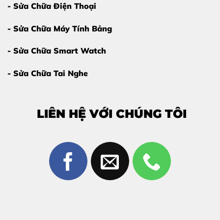
- Sửa Chữa Điện Thoại
- Sửa Chữa Máy Tính Bảng
- Sửa Chữa Smart Watch
- Sửa Chữa Tai Nghe
Dấu hiệu màn hình Samsung bị sọc xanh
LIÊN HỆ VỚI CHÚNG TÔI
Vì sao nên thay màn hình Samsung
Galaxy S25 Edge tại Thùy Trang Mobile?
Không thiếu nơi sửa điện thoại, nhưng
không phải đâu
cũng đảm bảo chất lượng
. Thùy Trang Mobile khác
biệt bởi:
Linh kiện chính hãng – zin 100%
Kỹ thuật viên hơn 10 năm kinh nghiệm