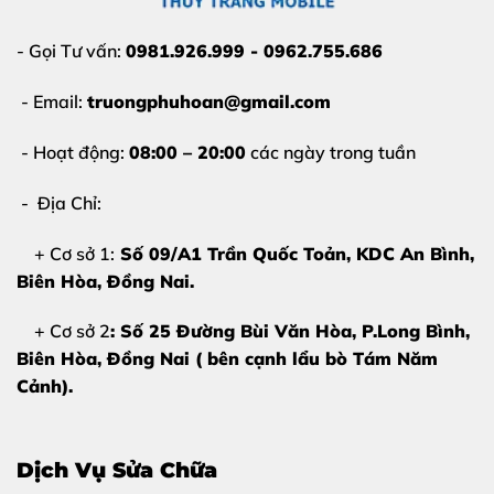
Màn hình nhấp nháy, ám màu
- Gọi Tư vấn:
0981.926.999 - 0962.755.686
Những lỗi này
không thể khắc phục bằng phần
- Email:
truongphuhoan@gmail.com
mềm
, bắt buộc phải
thay màn hình Samsung Galaxy
S25 Edge tại Biên Hòa
để đảm bảo trải nghiệm sử
- Hoạt động:
08:00 – 20:00
các ngày trong tuần
dụng.
- Địa Chỉ:
+ Cơ sở 1:
Số 09/A1 Trần Quốc Toản, KDC An Bình,
Biên Hòa
, Đồng Nai.
+ Cơ sở 2
: Số 25 Đường Bùi Văn Hòa, P.Long Bình,
Biên Hòa, Đồng Nai ( bên cạnh lẩu bò Tám Năm
Cảnh).
Dịch Vụ Sửa Chữa