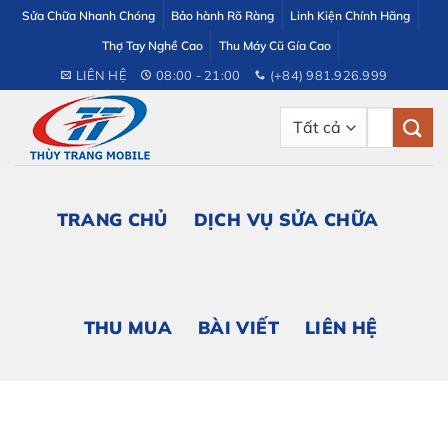
Bỏ
Sửa Chữa Nhanh Chóng
Bảo hành Rõ Ràng
Linh Kiện Chính Hãng
qua
Thợ Tay Nghề Cao
Thu Máy Cũ Gía Cao
nội
LIÊN HỆ
08:00 - 21:00
(+84) 981.926.999
dung
Tìm
kiếm:
TRANG CHỦ
DỊCH VỤ SỬA CHỮA
THU MUA
BÀI VIẾT
LIÊN HỆ