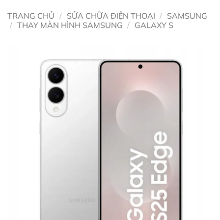
TRANG CHỦ
/
SỬA CHỮA ĐIỆN THOẠI
/
SAMSUNG
/
THAY MÀN HÌNH SAMSUNG
/
GALAXY S