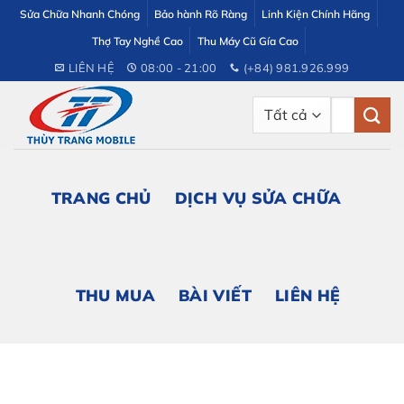
Bỏ
Sửa Chữa Nhanh Chóng
Bảo hành Rõ Ràng
Linh Kiện Chính Hãng
qua
Thợ Tay Nghề Cao
Thu Máy Cũ Gía Cao
nội
LIÊN HỆ
08:00 - 21:00
(+84) 981.926.999
dung
Tìm
kiếm:
TRANG CHỦ
DỊCH VỤ SỬA CHỮA
THU MUA
BÀI VIẾT
LIÊN HỆ