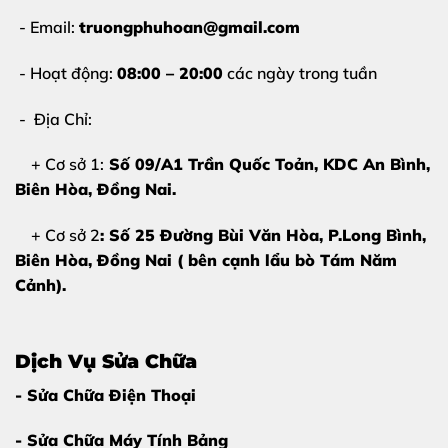
thay pin hộp đựng tai nghe AirPods Pro 2 tại Biên
- Email:
truongphuhoan@gmail.com
Hòa
càng sớm càng tốt để tránh hư hỏng nặng hơn.
- Hoạt động:
08:00 – 20:00
các ngày trong tuần
Vì Sao Nên Thay Pin Hộp AirPods Pro 2
- Địa Chỉ:
Thay Vì Mua Mới?
+ Cơ sở 1:
Số 09/A1 Trần Quốc Toản, KDC An Bình,
Nhiều khách hàng băn khoăn giữa việc
mua hộp sạc
Biên Hòa
, Đồng Nai.
mới
và
thay pin hộp AirPods Pro 2
. Trên thực tế, thay
pin mang lại nhiều lợi ích rõ rệt:
+ Cơ sở 2
: Số 25 Đường Bùi Văn Hòa, P.Long Bình,
Biên Hòa, Đồng Nai ( bên cạnh lẩu bò Tám Năm
Tiết kiệm chi phí
đáng kể
Cảnh).
Bảo vệ môi trường
, giảm rác thải điện tử
Giữ nguyên linh kiện zin
của hộp
Dịch Vụ Sửa Chữa
Thời gian sửa chữa nhanh
, không cần chờ đợi lâu
- Sửa Chữa Điện Thoại
Bảo hành rõ ràng
, an tâm sử dụng
- Sửa Chữa Máy Tính Bảng
Tại
Thùy Trang Mobile Biên Hòa
, quá trình thay pin