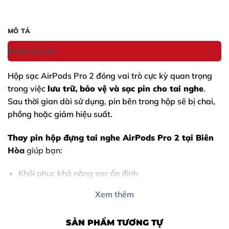
MÔ TẢ
ĐÁNH GIÁ (0)
Hộp sạc
AirPods Pro 2
đóng vai trò cực kỳ quan trọng
trong việc
lưu trữ, bảo vệ và sạc pin cho tai nghe
.
Sau thời gian dài sử dụng, pin bên trong hộp sẽ bị chai,
phồng hoặc giảm hiệu suất.
Thay pin hộp đựng tai nghe AirPods Pro 2
tại Biên
Hòa
giúp bạn:
Khôi phục khả năng sạc ổn định
Kéo dài tuổi thọ tai nghe
Xem thêm
Tiết kiệm chi phí so với mua hộp mới chính hãng
SẢN PHẨM TƯƠNG TỰ