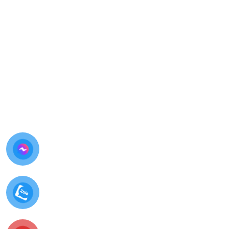
Nhân viên kỹ thuật sẽ tư vấn chi tiết và báo giá rõ
ràng trước khi sửa chữa.
Quy Trình 5 Bước Thay Pin Hộp AirPods
Pro 2 Tại Thùy Trang Mobile
Bước 1: Tiếp Nhận Thiết Bị & Tư Vấn Ban Đầu
Nhân viên tiếp nhận AirPods Pro 2
Lắng nghe mô tả lỗi từ khách hàng
Kiểm tra sơ bộ tình trạng pin và hộp sạc
Bước 2: Lập Phiếu Tiếp Nhận & Chẩn Đoán Chi
Tiết
Lập phiếu tiếp nhận rõ ràng
Kỹ thuật viên kiểm tra pin, mạch sạc